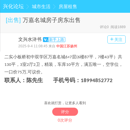
兴化论坛
城市生活
房屋租售
[
出售
]
万嘉名城房子房东出售
评论0 阅读1889
+
文兴水浒书
关注
新手上路
2025-9-4 11:08:45 来自
中国江苏扬州
二实小板桥初中双学区万嘉名城
层
楼
平，
楼
平）共
6+7
(6
87
7
43
平，
室
厅
卫，精装，车库
平方，满五唯一，空学位，
130
3
2
2
10
一口价
。
万
可议价
75
,
联系人：陈先生
手机号码：
18994852772
喜欢就打赏，让更多人看到
评分
0次评分