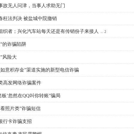
事故无人问津，当事人求助无门
春枉法判决 被盐城中院撤销
组织者；兴化汽车站每天还是有传销份子来接人
...
2
”的诈骗陷阱
”风险大
“如意积存金”渠道实施的新型电信诈骗
类高发网络诈骗案件
老板’忽然在QQ叫你转账”骗局
查看照片类”诈骗短信
银行卡诈骗支招