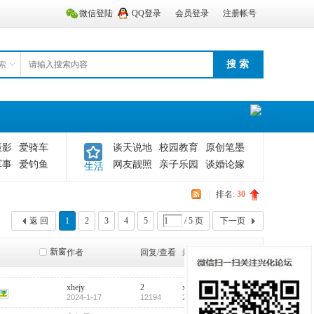
微信登陆
QQ登录
会员登录
注册帐号
搜 索
索
摄影
爱骑车
谈天说地
校园教育
原创笔墨
军事
爱钓鱼
网友靓照
亲子乐园
谈婚论嫁
生活
|
排名:
30
返 回
1
2
3
4
5
/ 5 页
下一页
新窗
作者
回复/查看
最后发表
xhejy
2
xhejy
2024-1-17
12194
2024-1-17 09:19