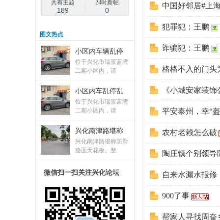
共有主题
24时新帖
中国好邻居#上海
189
0
犯罪犯：王鹏
图
文热点
诈骗犯：王鹏
小区内车辆乱停
化
位于兴化市瑞景蓝湾
格格不入的门头
二期小区内，请
《小城安家装饰
小区内车乱停乱
位于兴化市瑞景蓝湾
二期小区内，请
平安泰州，幸“盔
兴化南津路堪称
农村老赖怎么破
兴化南津路堪称防滑
路面天花板。整
陶庄镇个别领导
论
微信扫一扫关注兴化论坛
自来水漏水报修
900了事
帮家人寻找周奋