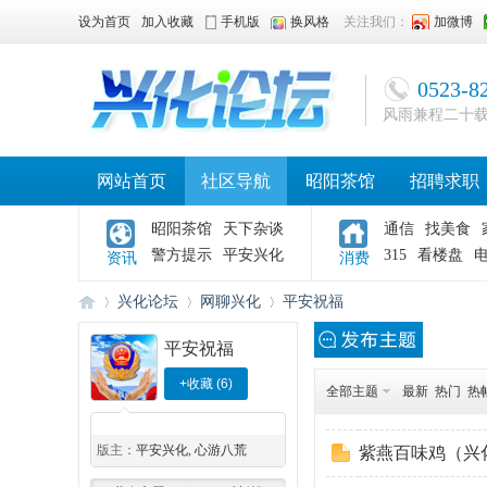
设为首页
加入收藏
手机版
换风格
关注我们：
加微博
0523-8
风雨兼程二十
网站首页
社区导航
昭阳茶馆
招聘求职
昭阳茶馆
天下杂谈
通信
找美食
警方提示
平安兴化
315
看楼盘
资讯
消费
兴化论坛
网聊兴化
平安祝福
平安祝福
+收藏
(
6
)
全部主题
最新
热门
热
兴
»
›
›
◆
◆
版主：
平安兴化
,
心游八荒
紫燕百味鸡（兴