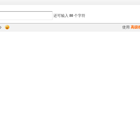
还可输入
80
个字符
使用
高级
您需要登录后才可以发帖
登录
|
注册
转播给听众
展开