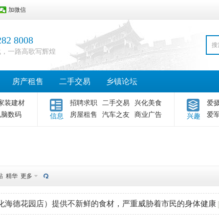
加微信
282 8008
搜
载，一路高歌写辉煌
房产租售
二手交易
乡镇论坛
家装建材
招聘求职
二手交易
兴化美食
爱
电脑数码
房屋租售
汽车之友
商业广告
爱
信息
兴趣
帖
精华
更多
化海德花园店）提供不新鲜的食材，严重威胁着市民的身体健康