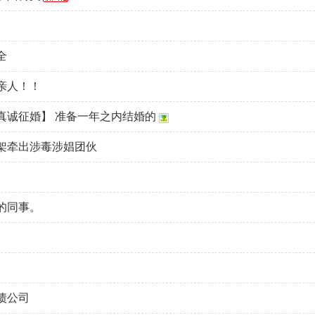
全
亲人！！
真诚征婚】 准备一年之内结婚的
架牵出涉毒涉娼团伙
的同事。
债公司