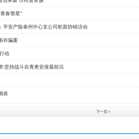
短信来袭 市民需警惕
青春警星”
：平安产险泰州中心支公司柜面协销活动
络诈骗案
在行动
警:坚持战斗在青奥安保最前沿
测表
下一页 »