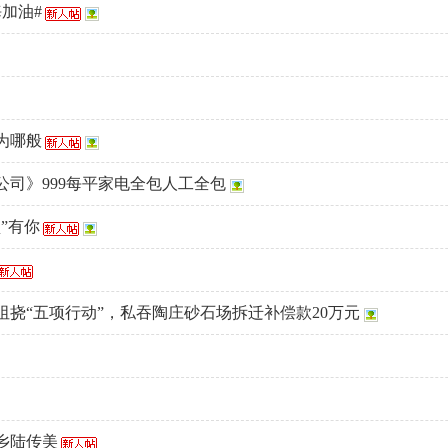
加油#
为哪般
公司》999每平家电全包人工全包
”有你
阻挠“五项行动”，私吞陶庄砂石场拆迁补偿款20万元
乡陆传美