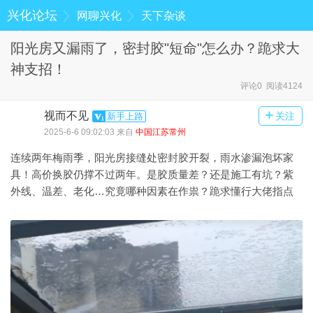
兴化论坛
网聊兴化
天下杂谈
阳光房又漏雨了，密封胶"短命"怎么办？跪求大
神支招！
评论0 阅读4124
+
视而不见
关注
新手上路
2025-6-6 09:02:03 来自
中国江苏常州
连续两年梅雨季，阳光房接缝处密封胶开裂，雨水渗漏泡坏家
具！高价换胶仍撑不过两
年。是胶质量差？还是施工有坑？紫
外线、温差、老化
…究竟哪种因素在作祟？跪求懂行大佬指点