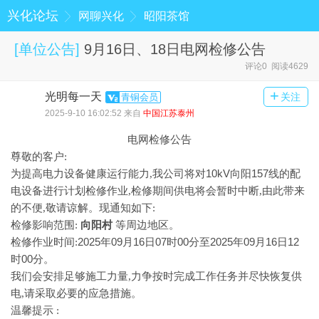
兴化论坛
网聊兴化
昭阳茶馆
[
单位公告
]
9月16日、18日电网检修公告
评论0 阅读4629
+
光明每一天
关注
青铜会员
2025-9-10 16:02:52 来自
中国江苏泰州
电网检修公告
尊敬的客户
:
为提高电力设备
10kV向阳157线的配
健康运行能力
,我公司将对
电设备
进行计划检修作业
,检修期间供电将会暂时中断,由此带来
的不便,敬请谅解。现通知如下:
向阳村
检修影响范围
:
等周边地区。
2025年09月16日07时00分至2025年09月16日12
检修作业时间
:
时00分。
我们会安排足够施工力量
,力争按时完成工作任务并尽快恢复供
电,请采取必要的应急措施。
温馨提示
: