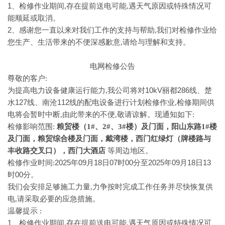
1、
检修作业期间
,存在提前送电可能,遇天气原因或特殊情况可
能顺延或取消。
2、
感谢您一直以来对我们工作的支持与帮助
,我们对检修作业给
您生产、生活带来的不便深感歉意,请给与理解和支持。
电网检修公告
尊敬的客户
:
为提高电力设备
10kV丽都286线、楚
健康运行能力
,我公司将对
水127线、南沧112线的配电设备
进行计划检修作业
,检修期间供
电将会暂时中断,由此带来的不便,敬请谅解。现通知如下:
检修影响范围
:
粮贸楼（
1#、2#、3#楼）及门面，阳山东路1#楼
及门面，粮贸综合楼及门面，戴湾楼，西门红绿灯（牌楼路与
丰收路交叉口），西门大酒店
等周边地区。
2025年09月18日07时00分至2025年09月18日13
检修作业时间
:
时00分。
我们会安排足够施工力量
,力争按时完成工作任务并尽快恢复供
电,请采取必要的应急措施。
温馨提示
:
1、
检修作业期间
,存在提前送电可能,遇天气原因或特殊情况可