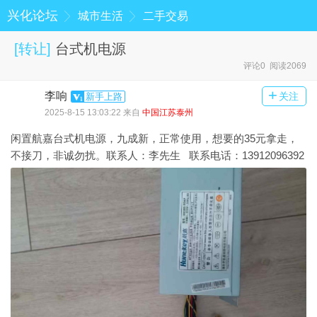
兴化论坛
城市生活
二手交易
[
转让
]
台式机电源
评论0 阅读2069
+
李响
关注
新手上路
2025-8-15 13:03:22 来自
中国江苏泰州
闲置航嘉台式机电源，九成新，正常使用，想要的35元拿走，
不接刀，非诚勿扰。联系人：李先生 联系电话：13912096392