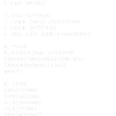
5、公主病，混吃等死的。
三、符合以下条件优先录用
1、生活所迫，为钱所困，自觉生活没质量的 。
2、负债累累，百十万不算多的，
3、有房贷、有车贷、最好再有个小白脸需要你养的
四、在我这里
男的不需要你爸是李刚，女的不必有干爹。
只要你有对公司的向往像追你初恋那般热情的！
只要你的执行力像城管扫街那般雷厉！
那就来吧！
五、薪资待遇
打酱油的5000-6000
认真播的8000-15000
用心播的15000-20000
拼命播的30000以上
不要命的我都不敢说了