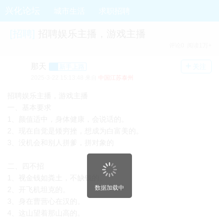
兴化论坛
城市生活
求职招聘
[
招聘
]
招聘娱乐主播，游戏主播
评论0 阅读1万+
+
那天
关注
新手上路
2025-3-22 15:13:48 来自
中国江苏泰州
招聘娱乐主播，游戏主播
一、基本要求
1、颜值适中，身体健康，会说话的。
2、现在自觉是矮穷挫，想成为白富美的。
3、没机会和别人拼爹，拼对象的
二、四不招
1、视金钱如粪土，不缺钱的。
数据加载中
2、开飞机坦克的。
3、身在曹营心在汉的。
4、这山望着那山高的。